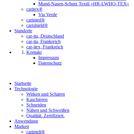
Mund-Nasen-Schutz Textil «HR-LWHO-TEX»
caritex®
Via Verde
carimed®
carishield®
Standorte
car-ita, Deutschland
car-ita, Frankreich
car-itex, Frankreich
Kontakt
Impressum
Datenschutz
Startseite
Technologie
Wirken und Schären
Kaschieren
Schneiden
Nähen und Schweißen
Qualität. Zertifiziert.
Anwendung
Marken
carimelt®