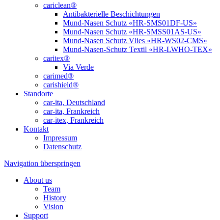
cariclean®
Antibakterielle Beschichtungen
Mund-Nasen Schutz «HR-SMS01DF-US»
Mund-Nasen Schutz «HR-SMSS01AS-US»
Mund-Nasen Schutz Vlies «HR-WS02-CMS»
Mund-Nasen-Schutz Textil «HR-LWHO-TEX»
caritex®
Via Verde
carimed®
carishield®
Standorte
car-ita, Deutschland
car-ita, Frankreich
car-itex, Frankreich
Kontakt
Impressum
Datenschutz
Navigation überspringen
About us
Team
History
Vision
Support