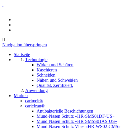
Navigation überspringen
Startseite
Technologie
Wirken und Schären
Kaschieren
Schneiden
Nähen und Schweißen
Qualität. Zertifiziert.
Anwendung
Marken
carimelt®
cariclean®
Antibakterielle Beschichtungen
Mund-Nasen Schutz «HR-SMS01DF-US»
Mund-Nasen Schutz «HR-SMSS01AS-US»
Mund-Nasen Schutz Vlies «HR-WS02-CMS»